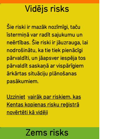
Vidējs risks
Šie riski ir mazāk nozīmīgi, taču
īstermiņā var radīt sajukumu un
neērtības. Šie riski ir jāuzrauga, lai
nodrošinātu, ka tie tiek pienācīgi
pārvaldīti, un jāapsver iespēja tos
pārvaldīt saskaņā ar vispārīgiem
ārkārtas situāciju plānošanas
pasākumiem.
Uzziniet
vairāk par riskiem, kas
Kentas kopienas risku reģistrā
novērtēti kā vidēji
Zems risks