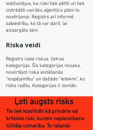
iedzīvotājus, ka riski tiek pētīti un tiek
izstrādāti vairāku aģentūru plāni to
novēršanai. Reģistrs arī informē
sabiedrību, ko tā var darīt, lai
aizsargātu sevi.
Riska veidi
Reģistrs rada riskus četras
kategorijas. Šīs kategorijas nosaka,
novērtējot riska iestāšanās
“iespējamību” un dažādo “ietekmi”, ko
risks radītu. Kategorijas ir zemāk:
Ļoti augsts risks
Tie tiek klasificēti kā primārie vai
kritiskie riski, kuriem nepieciešama
tūlītēja uzmanība. To rašanās