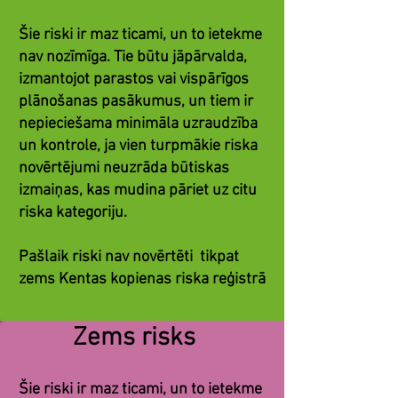
Šie riski ir maz ticami, un to ietekme
nav nozīmīga. Tie būtu jāpārvalda,
izmantojot parastos vai vispārīgos
plānošanas pasākumus, un tiem ir
nepieciešama minimāla uzraudzība
un kontrole, ja vien turpmākie riska
novērtējumi neuzrāda būtiskas
izmaiņas, kas mudina pāriet uz citu
riska kategoriju.
Pašlaik riski nav novērtēti
tikpat
zems Kentas kopienas riska reģistrā
Zems risks
Šie riski ir maz ticami, un to ietekme