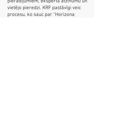
pierādījumiem, eksperta atzinumu un
vietējo pieredzi. KRF pastāvīgi veic
procesu, ko sauc par “Horizona
skenēšanu”, kurā mēs uzraugām
dažādus kanālus prognozēt, kas var
notikt īstermiņā, vidējā termiņā un
ilgtermiņā (piemēram, laikapstākļu
prognozēšana).
Kāda ir ietekme noteikts: Ietekme ir
atkal pamatojoties uz priekšmeta
eksperta atzinumu, vēstures liecībām
un vietējo ekspertīzi. The ietekme tiek
mērīta šķērsām četras jomas; ietekmi
uz ekonomiku, ietekmi uz veselību,
ietekmi uz sabiedrību un
infrastruktūru.