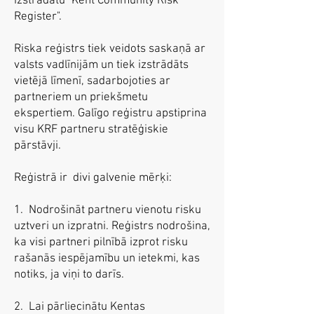
izstrādātu "Kent Community Risk
Register".
Riska reģistrs tiek veidots saskaņā ar
valsts vadlīnijām un tiek izstrādāts
vietējā līmenī, sadarbojoties ar
partneriem un priekšmetu
ekspertiem. Galīgo reģistru apstiprina
visu KRF partneru stratēģiskie
pārstāvji.
Reģistrā ir divi galvenie mērķi:
1. Nodrošināt partneru vienotu risku
uztveri un izpratni. Reģistrs nodrošina,
ka visi partneri pilnībā izprot risku
rašanās iespējamību un ietekmi, kas
notiks, ja viņi to darīs.
2. Lai pārliecinātu Kentas