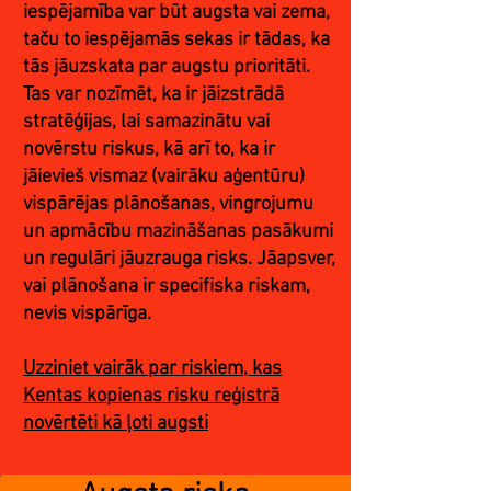
iespējamība var būt augsta vai zema,
taču to iespējamās sekas ir tādas, ka
tās jāuzskata par augstu prioritāti.
Tas var nozīmēt, ka ir jāizstrādā
stratēģijas, lai samazinātu vai
novērstu riskus, kā arī to, ka ir
jāievieš vismaz (vairāku aģentūru)
vispārējas plānošanas, vingrojumu
un apmācību mazināšanas pasākumi
un regulāri jāuzrauga risks. Jāapsver,
vai plānošana ir specifiska riskam,
nevis vispārīga.
Uzziniet vairāk par riskiem, kas
Kentas kopienas risku reģistrā
novērtēti kā ļoti augsti