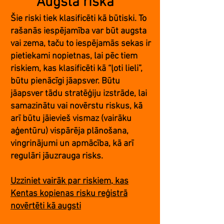
Augsta riska
Šie riski tiek klasificēti kā būtiski. To
rašanās iespējamība var būt augsta
vai zema, taču to iespējamās sekas ir
pietiekami nopietnas, lai pēc tiem
riskiem, kas klasificēti kā “ļoti lieli”,
būtu pienācīgi jāapsver. Būtu
jāapsver tādu stratēģiju izstrāde, lai
samazinātu vai novērstu riskus, kā
arī būtu jāievieš vismaz (vairāku
aģentūru) vispārēja plānošana,
vingrinājumi un apmācība, kā arī
regulāri jāuzrauga risks.
Uzziniet vairāk par riskiem, kas
Kentas kopienas risku reģistrā
novērtēti kā augsti